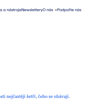
a a nástroje
Newslettery
O nás
Podpořte nás
 nejčastěji šetří, čeho se obávají.