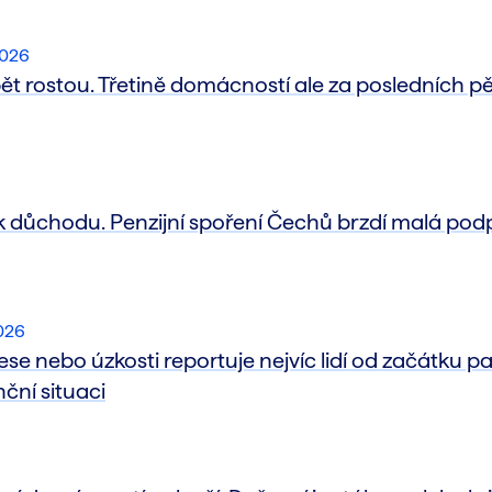
2026
ět rostou. Třetině domácností ale za posledních pět 
íc k důchodu. Penzijní spoření Čechů brzdí malá pod
2026
 nebo úzkosti reportuje nejvíc lidí od začátku pa
anční situaci