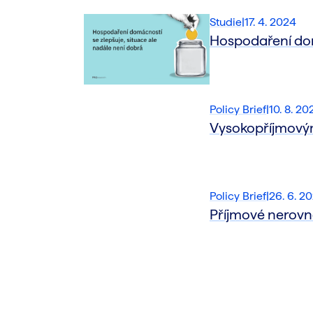
Studie
|
17. 4. 2024
Hospodaření dom
Policy Brief
|
10. 8. 20
Vysokopříjmovým 
Policy Brief
|
26. 6. 2
Příjmové nerovnos