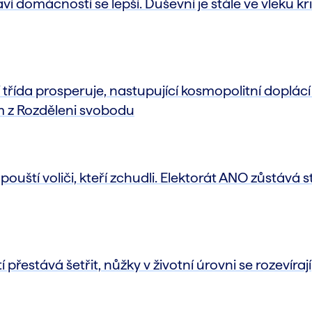
í domácností se lepší. Duševní je stále ve vleku kr
í třída prosperuje, nastupující kosmopolitní doplá
ám z Rozděleni svobodu
pouští voliči, kteří zchudli. Elektorát ANO zůstává st
řestává šetřit, nůžky v životní úrovni se rozevírají