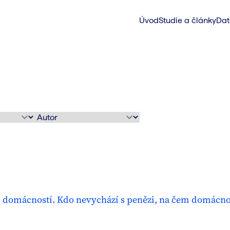
Úvod
Studie a články
Dat
 domácností. Kdo nevychází s penězi, na čem domácnosti