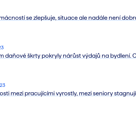
ácností se zlepšuje, situace ale nadále není dobr
23
daňové škrty pokryly nárůst výdajů na bydlení. C
023
ti mezi pracujícími vyrostly, mezi seniory stagnují 