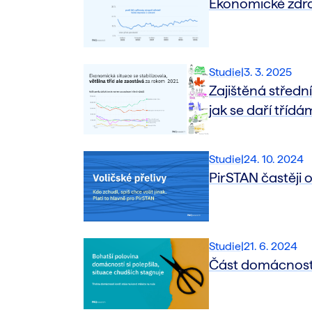
Ekonomické zdrav
Studie
|
3. 3. 2025
Zajištěná středn
jak se daří tříd
Studie
|
24. 10. 2024
PirSTAN častěji o
Studie
|
21. 6. 2024
Část domácností p