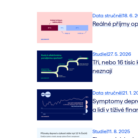
Data stručně
|
18. 6. 
Reálné příjmy op
Studie
|
27. 5. 2026
Tři, nebo 16 tis
neznají
Data stručně
|
21. 1. 
Symptomy deprese
a lidi v tíživé fin
Studie
|
11. 8. 2025