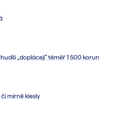
á
hudší „doplácejí” téměř 1 500 korun
či mírně klesly