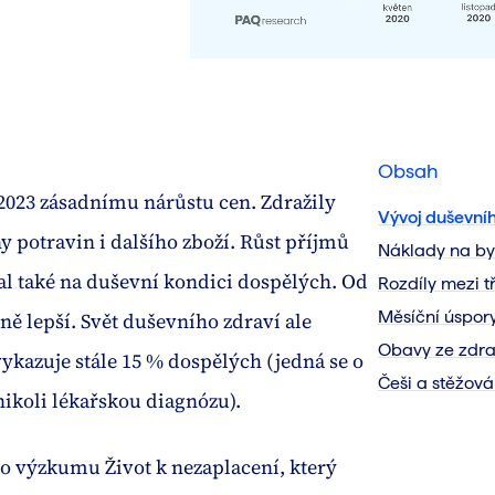
Obsah
 2023 zásadnímu nárůstu cen. Zdražily
Vývoj duševníh
ny potravin i dalšího zboží. Růst příjmů
Náklady na by
sal také na duševní kondici dospělých. Od
Rozdíly mezi t
Měsíční úspor
ě lepší. Svět duševního zdraví ale
Obavy ze zdra
ykazuje stále 15 % dospělých (jedná se o
Češi a stěžován
ikoli lékařskou diagnózu).
o výzkumu Život k nezaplacení, který