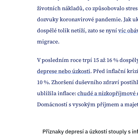
životních nákladů, co způsobovalo stres.
dozvuky koronavirové pandemie. Jak uka
dospělé tolik netíží, zato se nyní
víc obáv
migrace.
V posledním roce trpí 15 až 16 % dospě
deprese nebo úzkosti
. Před inflační kri
10 %. Zhoršení duševního zdraví postih
ublížila inflace:
chudé a nízkopříjmové
Domácností s vysokým příjmem a majetko