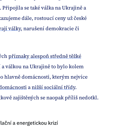
 Připojila se také válka na Ukrajině a
zujeme dále, rostoucí ceny už české
ají války
, narušení demokracie či
lých
příznaky alespoň středně těžké
zí a válkou na Ukrajině to bylo kolem
lo hlavně domácnosti, kterým nejvíce
 domácnosti
a
nižší sociální třídy
.
vě zajištěných se naopak příliš nedotkl.