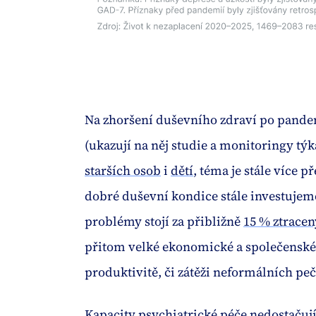
Na zhoršení duševního zdraví po pandem
(ukazují na něj studie a monitoringy týk
starších osob
i
dětí
, téma je stále více 
dobré duševní kondice stále investujem
problémy stojí za přibližně
15 % ztracen
přitom velké ekonomické a společenské z
produktivitě, či zátěži neformálních pe
Kapacity psychiatrické péče
nedostačuj