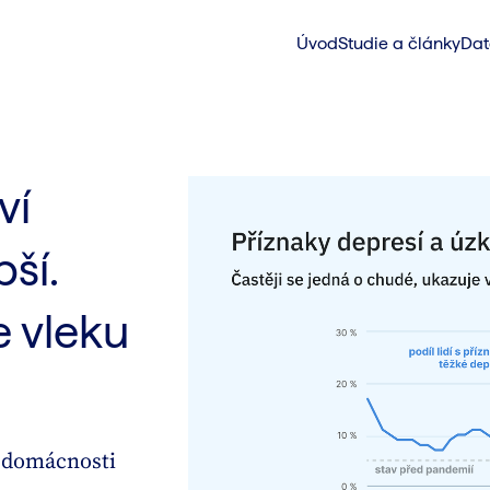
Úvod
Studie a články
Dat
ví
ší.
e vleku
é domácnosti