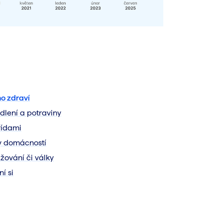
o zdraví
dlení a potraviny
řídami
y domácností
žování či války
í si