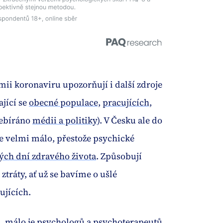
ii koronaviru upozorňují i další zdroje
ající se
obecné populace,
pracujících,
přebíráno
médii a politiky
). V Česku ale do
e velmi málo, přestože psychické
ých dní zdravého života
. Způsobují
tráty, ať už se bavíme o ušlé
čujících.
í
, málo je psychologů a psychoterapeutů.