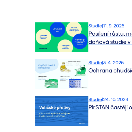
Studie
|
11. 9. 2025
Posílení růstu, 
daňová studie v
Studie
|
3. 4. 2025
Ochrana chudších
Studie
|
24. 10. 2024
PirSTAN častěji o