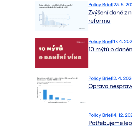
Policy Brief
|
23. 5. 2
Zvýšení daně z 
reformu
Policy Brief
|
17. 4. 20
10 mýtů o daněn
Policy Brief
|
2. 4. 20
Oprava nesprave
Policy Brief
|
4. 12. 20
Potřebujeme lepš