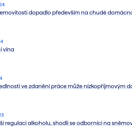
024
nemovitosti dopadlo především na chudé domácno
24
í vína
24
dlnosti ve zdanění práce může nízkopříjmovým d
23
í regulaci alkoholu, shodli se odborníci na sněmo