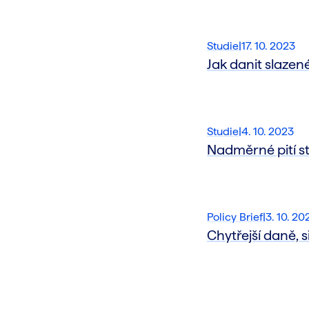
Studie
|
17. 10. 2023
Jak danit slazen
Studie
|
4. 10. 2023
Nadměrné pití st
Policy Brief
|
3. 10. 20
Chytřejší daně, 