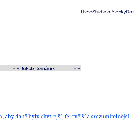
Úvod
Studie a články
Dat
, aby daně byly chytřejší, férovější a srozumitelnější.