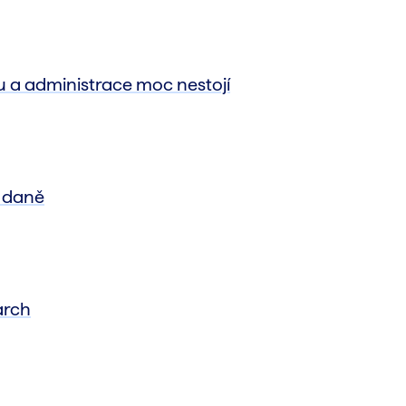
tu a administrace moc nestojí
í daně
arch