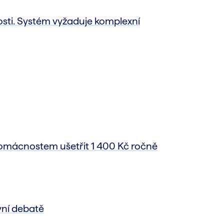
sti. Systém vyžaduje komplexní
omácnostem ušetřit 1 400 Kč ročně
vní debatě