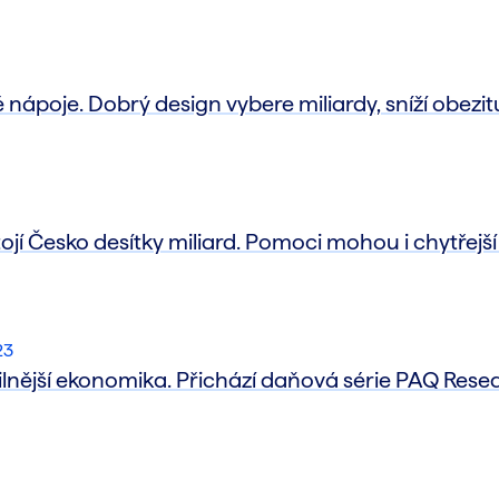
é nápoje. Dobrý design vybere miliardy, sníží obezi
ojí Česko desítky miliard. Pomoci mohou i chytřejš
23
silnější ekonomika. Přichází daňová série PAQ Rese