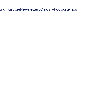
a a nástroje
Newslettery
O nás
Podpořte nás