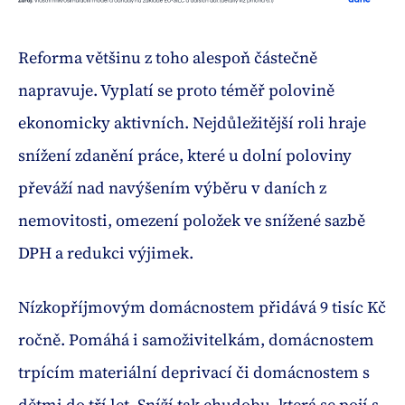
Reforma většinu z toho alespoň částečně
napravuje. Vyplatí se proto téměř polovině
ekonomicky aktivních. Nejdůležitější roli hraje
snížení zdanění práce, které u dolní poloviny
převáží nad navýšením výběru v daních z
nemovitosti, omezení položek ve snížené sazbě
DPH a redukci výjimek.
Nízkopříjmovým domácnostem přidává 9 tisíc Kč
ročně. Pomáhá i samoživitelkám, domácnostem
trpícím materiální deprivací či domácnostem s
dětmi do tří let. Sníží tak chudobu, která se pojí s