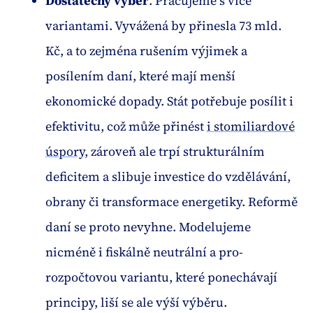
Dostatečný výběr
. Pracujeme s více
variantami. Vyvážená by přinesla 73 mld.
Kč, a to zejména rušením výjimek a
posílením daní, které mají menší
ekonomické dopady. Stát potřebuje posílit i
efektivitu, což může přinést
i stomiliardové
úspory
, zároveň ale trpí strukturálním
deficitem a slibuje investice do vzdělávání,
obrany či transformace energetiky. Reformě
daní se proto nevyhne. Modelujeme
nicméně i fiskálně neutrální a pro-
rozpočtovou variantu, které ponechávají
principy, liší se ale výší výběru.