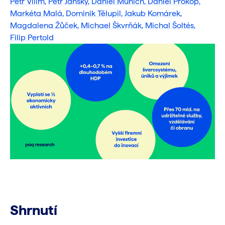
Petr Vilím
,
Petr Janský
,
Daniel Münich
,
Daniel Prokop
,
Markéta Malá
,
Dominik Tělupil
,
Jakub Komárek
,
Magdalena Žůček
,
Michael Škvrňák
,
Michal Šoltés
,
Filip Pertold
Shrnutí