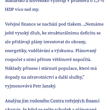
Maďarsko a Slovensko vybírají v průměru o 1,5 %
HDP více než my.
Veřejné finance se nachází pod tlakem. „Nemáme
ještě vysoký dluh, ke strukturálnímu deficitu se
ale přidávají plány investovat do obrany,
energetiky, vzdělávání a výzkumu. Plánovaný
rozpočet s nimi přitom většinově nepočítá.
Náklady přinese i stárnutí populace, které má
dopady na zdravotnictví a další služby,”
vyjmenovává Petr Janský.
Analýza jím vedeného Centra veřejných financí
ukazuje, že když se sečte schodek a plánované