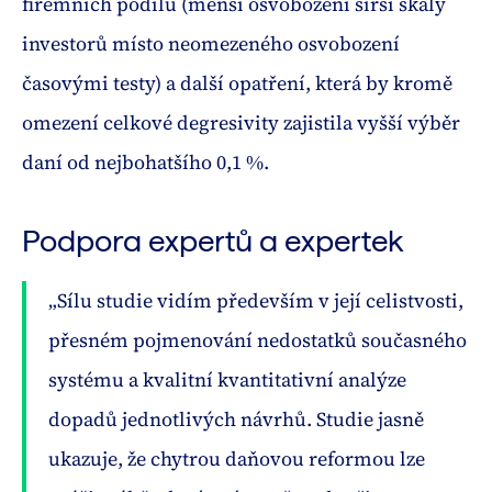
firemních podílů (menší osvobození širší škály
investorů místo neomezeného osvobození
časovými testy) a další opatření, která by kromě
omezení celkové degresivity zajistila vyšší výběr
daní od nejbohatšího 0,1 %.
Podpora expertů a expertek
„Sílu studie vidím především v její celistvosti,
přesném pojmenování nedostatků současného
systému a kvalitní kvantitativní analýze
dopadů jednotlivých návrhů. Studie jasně
ukazuje, že chytrou daňovou reformou lze