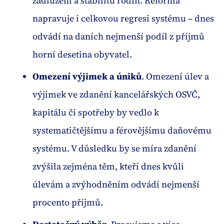
zadlužení a stabilitu rodin. Reforma
napravuje i celkovou regresi systému – dnes
odvádí na daních nejmenší podíl z příjmů
horní desetina obyvatel.
Omezení výjimek a úniků
. Omezení úlev a
výjimek ve zdanění kancelářských OSVČ,
kapitálu či spotřeby by vedlo k
systematičtějšímu a férovějšímu daňovému
systému. V důsledku by se míra zdanění
zvýšila zejména těm, kteří dnes kvůli
úlevám a zvýhodněním odvádí nejmenší
procento příjmů.