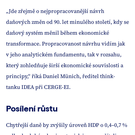
„Jde zřejmě o nejpropracovanější návrh
daňových změn od 90. let minulého století, kdy se
daňový systém měnil během ekonomické
transformace. Propracovanost návrhu vidím jak
v jeho analytickém fundamentu, tak v rozsahu,
který zohledňuje širší ekonomické souvislosti a
principy,“ říká Daniel Münich, ředitel think-
tanku IDEA při CERGE-EI.
Posílení růstu
Chytřejší daně by zvýšily úroveň HDP o 0,4–0,7 %