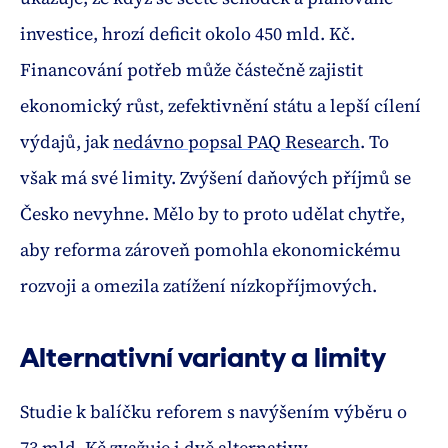
investice, hrozí deficit okolo 450 mld. Kč.
Financování potřeb může částečně zajistit
ekonomický růst, zefektivnění státu a lepší cílení
výdajů, jak
nedávno popsal PAQ Research
. To
však má své limity. Zvýšení daňových příjmů se
Česko nevyhne. Mělo by to proto udělat chytře,
aby reforma zároveň pomohla ekonomickému
rozvoji a omezila zatížení nízkopříjmových.
Alternativní varianty a limity
Studie k balíčku reforem s navýšením výběru o
73 mld. Kč zvažuje i dvě alternativy.