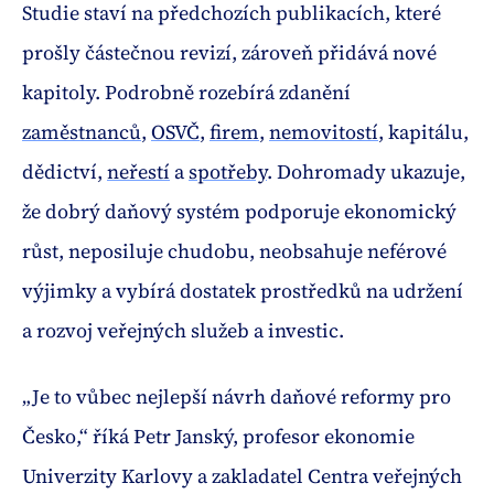
Studie staví na předchozích publikacích, které
prošly částečnou revizí, zároveň přidává nové
kapitoly. Podrobně rozebírá zdanění
zaměstnanců
,
OSVČ
,
firem
,
nemovitostí
, kapitálu,
dědictví,
neřestí
a
spotřeby
. Dohromady ukazuje,
že dobrý daňový systém podporuje ekonomický
růst, neposiluje chudobu, neobsahuje neférové
výjimky a vybírá dostatek prostředků na udržení
a rozvoj veřejných služeb a investic.
„Je to vůbec nejlepší návrh daňové reformy pro
Česko,“ říká Petr Janský, profesor ekonomie
Univerzity Karlovy a zakladatel Centra veřejných