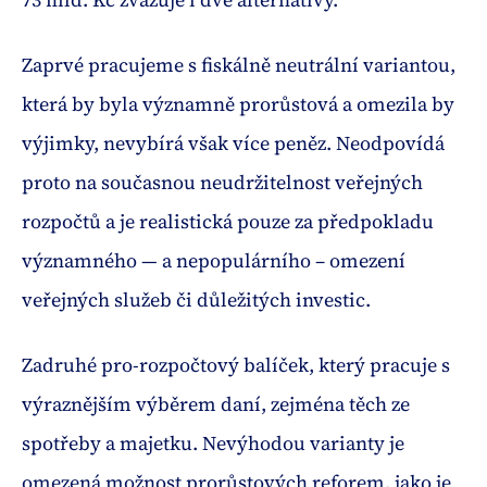
Zaprvé pracujeme s fiskálně neutrální variantou,
která by byla významně prorůstová a omezila by
výjimky, nevybírá však více peněz. Neodpovídá
proto na současnou neudržitelnost veřejných
rozpočtů a je realistická pouze za předpokladu
významného — a nepopulárního – omezení
veřejných služeb či důležitých investic.
Zadruhé pro-rozpočtový balíček, který pracuje s
výraznějším výběrem daní, zejména těch ze
spotřeby a majetku. Nevýhodou varianty je
omezená možnost prorůstových reforem, jako je