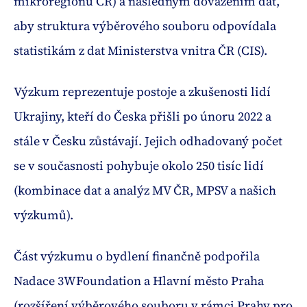
mikroregionů ČR) a následným dovážením dat,
aby struktura výběrového souboru odpovídala
statistikám z dat Ministerstva vnitra ČR (CIS).
Výzkum reprezentuje postoje a zkušenosti lidí
Ukrajiny, kteří do Česka přišli po únoru 2022 a
stále v Česku zůstávají. Jejich odhadovaný počet
se v současnosti pohybuje okolo 250 tisíc lidí
(kombinace dat a analýz MV ČR, MPSV a našich
výzkumů).
Část výzkumu o bydlení finančně podpořila
Nadace 3WFoundation a Hlavní město Praha
(rozšíření výběrového souboru v rámci Prahy pro