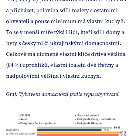
a přicházet, polovina sdílí toalety s ostatními
obyvateli a pouze minimum má vlastní kuchyň.
To se v menší míře týká i lidí, kteří sdílí domy a
byty s českými či ukrajinskými domácnostmi.
Celkově má nicméně vlastní klíče drtivá většina
(84 %) uprchlíků, vlastní toaletu dvě třetiny a
nadpoloviční většina i vlastní kuchyň.
Graf: Vybavení domácností podle typu ubytování