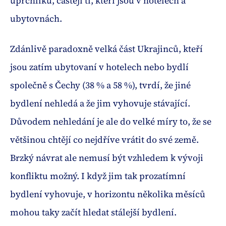
uprchlíků, častěji ti, kteří jsou v hotelech a
ubytovnách.
Zdánlivě paradoxně velká část Ukrajinců, kteří
jsou zatím ubytovaní v hotelech nebo bydlí
společně s Čechy (38 % a 58 %), tvrdí, že jiné
bydlení nehledá a že jim vyhovuje stávající.
Důvodem nehledání je ale do velké míry to, že se
většinou chtějí co nejdříve vrátit do své země.
Brzký návrat ale nemusí být vzhledem k vývoji
konfliktu možný. I když jim tak prozatímní
bydlení vyhovuje, v horizontu několika měsíců
mohou taky začít hledat stálejší bydlení.