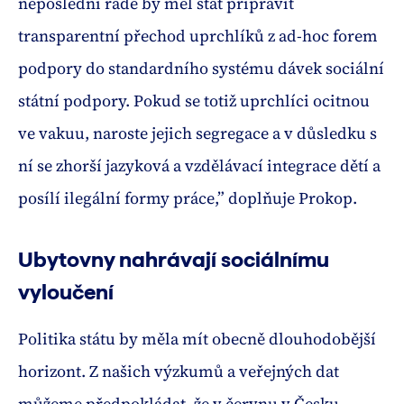
neposlední řadě by měl stát připravit
transparentní přechod uprchlíků z ad-hoc forem
podpory do standardního systému dávek sociální
státní podpory. Pokud se totiž uprchlíci ocitnou
ve vakuu, naroste jejich segregace a v důsledku s
ní se zhorší jazyková a vzdělávací integrace dětí a
posílí ilegální formy práce,” doplňuje Prokop.
Ubytovny nahrávají sociálnímu
vyloučení
Politika státu by měla mít obecně dlouhodobější
horizont. Z našich výzkumů a veřejných dat
můžeme předpokládat, že v červnu v Česku