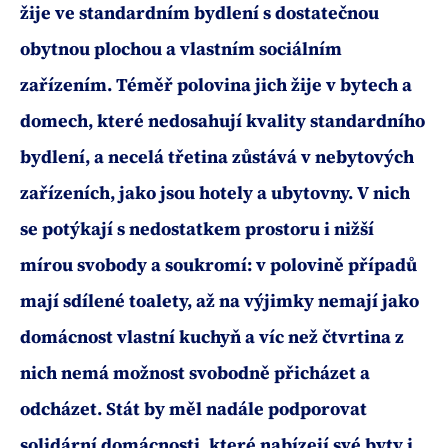
žije ve standardním bydlení s dostatečnou
obytnou plochou a vlastním sociálním
zařízením. Téměř polovina jich žije v bytech a
domech, které nedosahují kvality standardního
bydlení, a necelá třetina zůstává v nebytových
zařízeních, jako jsou hotely a ubytovny. V nich
se potýkají s nedostatkem prostoru i nižší
mírou svobody a soukromí: v polovině případů
mají sdílené toalety, až na výjimky nemají jako
domácnost vlastní kuchyň a víc než čtvrtina z
nich nemá možnost svobodně přicházet a
odcházet. Stát by měl nadále podporovat
solidární domácnosti, které nabízejí své byty i