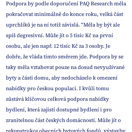
Podpora by podle doporučení PAQ Research měla
pokračovat minimálně do konce roku, velká část
uprchlíků je na ní totiž závislá. “Měla by být ale
spíš degresivní. Může jít o 5 tisíc Kč na první
osobu, ale jen např. 12 tisíc Kč za 3 osoby. Je
dobře, že vláda tímto směrem jde. Podpora by se
taky měla vztahovat pouze na dosud nevyužívané
byty a části domu, aby nedocházelo k omezení
nabídky pro českou populaci. I kvůli tomu
zůstává klíčovou celková podpora nabídky
bydlení, která zajistí dostupné bydlení i pro
zranitelnou část českých domácností. Může jít o
rekonstrukce obecních bytových fondů, výstavby