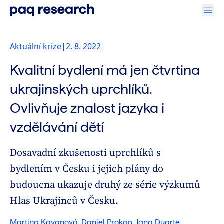
Aktuální krize
|
2. 8. 2022
Kvalitní bydlení má jen čtvrtina
ukrajinských uprchlíků.
Ovlivňuje znalost jazyka i
vzdělávání dětí
Dosavadní zkušenosti uprchlíků s
bydlením v Česku i jejich plány do
budoucna ukazuje druhý ze série výzkumů
Hlas Ukrajinců v Česku.
Martina Kavanová
,
Daniel Prokop
,
Jana Duarte
,