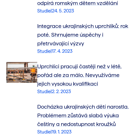
odpírá romským dětem vzdělání
Studie
|
24. 5. 2023
Integrace ukrajinských uprchlíků: rok
poté. Shrnujeme úspěchy i
přetrvávající výzvy
Studie
|
17. 4. 2023
Uprchlíci pracují častěji než v létě,
pořád ale za málo. Nevyužíváme
jejich vysokou kvalifikaci
Studie
|
2. 2. 2023
Docházka ukrajinských dětí narostla.
Problémem zůstává slabá výuka
češtiny a nedostupnost kroužků
Studie
|
19. 1. 2023