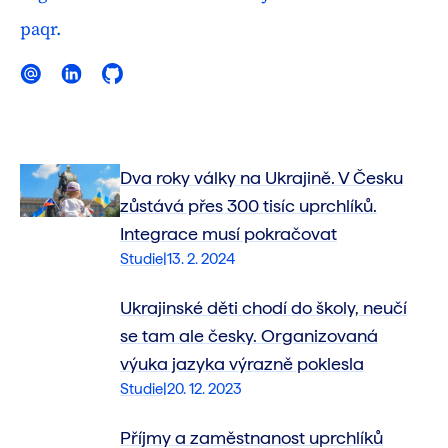
paqr.
E-mail
LinkedIn
Dva roky války na Ukrajině. V Česku
zůstává přes 300 tisíc uprchlíků.
Integrace musí pokračovat
Studie
|
13. 2. 2024
Ukrajinské děti chodí do školy, neučí
se tam ale česky. Organizovaná
výuka jazyka výrazně poklesla
Studie
|
20. 12. 2023
Příjmy a zaměstnanost uprchlíků