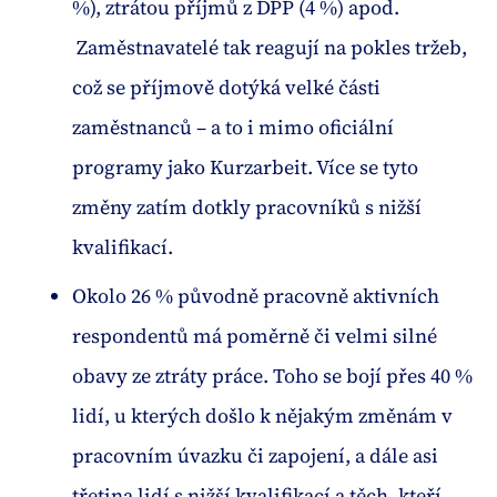
%), ztrátou příjmů z DPP (4 %) apod.
Zaměstnavatelé tak reagují na pokles tržeb,
což se příjmově dotýká velké části
zaměstnanců – a to i mimo oficiální
programy jako Kurzarbeit. Více se tyto
změny zatím dotkly pracovníků s nižší
kvalifikací.
Okolo 26 % původně pracovně aktivních
respondentů má poměrně či velmi silné
obavy ze ztráty práce. Toho se bojí přes 40 %
lidí, u kterých došlo k nějakým změnám v
pracovním úvazku či zapojení, a dále asi
třetina lidí s nižší kvalifikací a těch, kteří