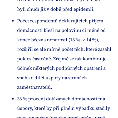
byli chudí již v době před epidemií.
Počet respondentů deklarujících příjem
domácnosti klesl na polovinu či méně od
konce března nenarostl (16 % -> 14 %),
rozšířil se ale mírně počet těch, které zasáhl
pokles částečně. Zřejmě se tak kombinuje
účinek některých podpůrných opatření a
snaha o dílčí úspory na stranách
zaměstnavatelů.
36 % procent dotázaných domácností má
úspory, které by při plném výpadku stačily
max. na měsíc (nevýznamná změna proti