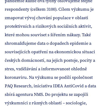
pandemie každé dva týdny oslovujeme stejné
respondenty (celkem 3100). Cílem výzkumu je
zmapovat vývoj chování populace v oblasti
protektivních a rizikových sociálních aktivit,
které mohou souviset s šířením nákazy. Také
shromažďujeme data o dopadech epidemie a
souvisejících opatření na ekonomickou situaci
českých domácností, na jejich postoje, pocity a
stres, vzdělávání a informovanost ohledně
koronaviru. Na výzkumu se podílí společnost
PAQ Research, iniciativa IDEA AntiCovid a data
sbírá agentura NMS. Do projektu se zapojili
výzkumníci z různých oblastí – sociologie,