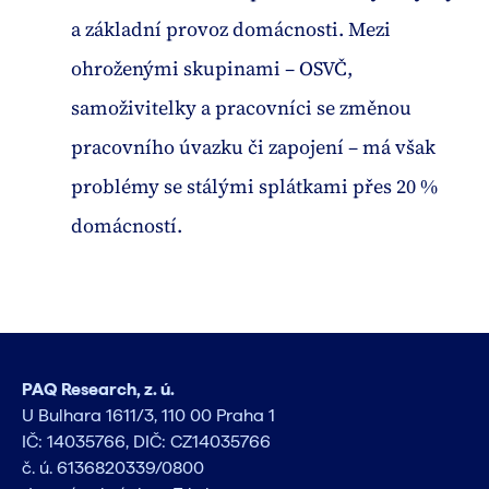
a základní provoz domácnosti. Mezi
ohroženými skupinami – OSVČ,
samoživitelky a pracovníci se změnou
pracovního úvazku či zapojení – má však
problémy se stálými splátkami přes 20 %
domácností.
PAQ Research, z. ú.
U Bulhara 1611/3, 110 00 Praha 1
IČ: 14035766, DIČ: CZ14035766
č. ú. 6136820339/0800