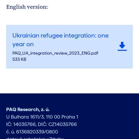
English version:
Ukrainian refugee integration: one
year on
PAQ_UA_integration_review_2023_ENG.pdf
533 KB
PAQ Research, z. ú.
U Bulhara 1611/3, 110 00 Praha 1
IČ: 14035766, DIČ: CZ14035766
č. ú. 6136820339/0800