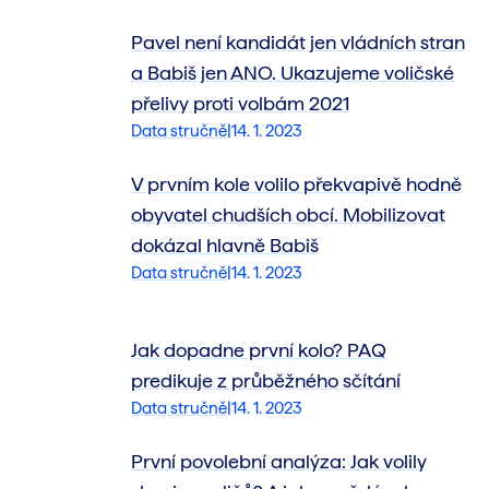
Pavel není kandidát jen vládních stran
a Babiš jen ANO. Ukazujeme voličské
přelivy proti volbám 2021
Data stručně
|
14. 1. 2023
V prvním kole volilo překvapivě hodně
obyvatel chudších obcí. Mobilizovat
dokázal hlavně Babiš
Data stručně
|
14. 1. 2023
Jak dopadne první kolo? PAQ
predikuje z průběžného sčítání
Data stručně
|
14. 1. 2023
První povolební analýza: Jak volily