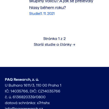
skupiny voličů? A jak se přelévaly
hlasy během roku?
Studie
|
1. 11. 2021
Stránka 1 z 2
Starší studie a články →
PAQ Research, z. ú.
U Bulhara 1611/3, 110 00 Praha 1
IČ: 14035766, DIČ: CZ14035766
č. ú. 6136820339/0800
datová schránka: x7rhshx
info@paqresearch.cz