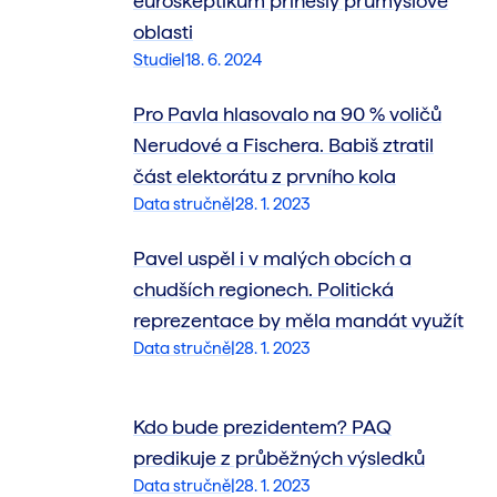
euroskeptikům přinesly průmyslové
oblasti
Studie
|
18. 6. 2024
Pro Pavla hlasovalo na 90 % voličů
Nerudové a Fischera. Babiš ztratil
část elektorátu z prvního kola
Data stručně
|
28. 1. 2023
Pavel uspěl i v malých obcích a
chudších regionech. Politická
reprezentace by měla mandát využít
Data stručně
|
28. 1. 2023
Kdo bude prezidentem? PAQ
predikuje z průběžných výsledků
Data stručně
|
28. 1. 2023