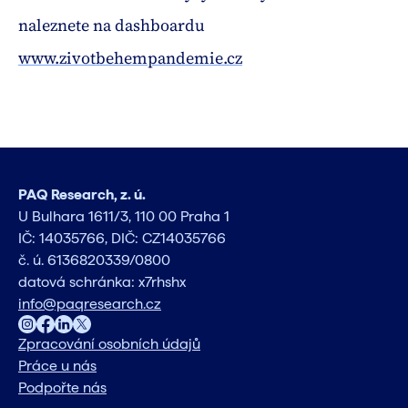
naleznete na dashboardu
www.zivotbehempandemie.cz
PAQ Research, z. ú.
U Bulhara 1611/3, 110 00 Praha 1
IČ: 14035766, DIČ: CZ14035766
č. ú. 6136820339/0800
datová schránka: x7rhshx
info@paqresearch.cz
Zpracování osobních údajů
Práce u nás
Podpořte nás