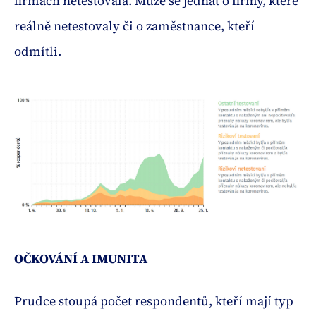
firmách netestovala. Může se jednat o firmy, které
reálně netestovaly či o zaměstnance, kteří
odmítli.
OČKOVÁNÍ A IMUNITA
Prudce stoupá počet respondentů, kteří mají typ