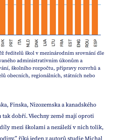
ž ředitelů škol v mezinárodním srovnání dle 
novaného administrativním úkonům a 
ání, školního rozpočtu, přípravy rozvrhů a 
elů obecních, regionálních, státních nebo 
ska, Finska, Nizozemska a kanadského
ou tak dobří. Všechny země mají oproti
íly mezi školami a nezáleží v nich tolik,
rodiny,” říká jeden z autorů studie Michal