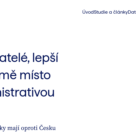
Úvod
Studie a články
Dat
telé, lepší
emě místo
istrativou
dky mají oproti Česku