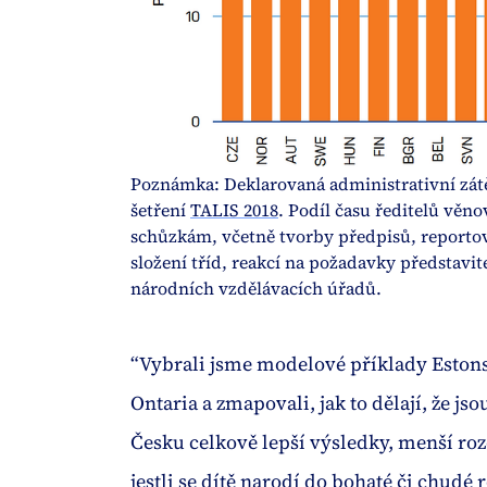
Poznámka: Deklarovaná administrativní zátě
šetření 
TALIS 2018
. Podíl času ředitelů vě
schůzkám, včetně tvorby předpisů, reportov
složení tříd, reakcí na požadavky představit
národních vzdělávacích úřadů.
“Vybrali jsme modelové příklady Eston
Ontaria a zmapovali, jak to dělají, že js
Česku celkově lepší výsledky, menší rozd
jestli se dítě narodí do bohaté či chudé 