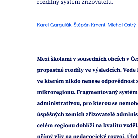
rozdílný systém zřizovatelů.
Karel Gargulák
,
Štěpán Kment
,
Michal Ostrý
Mezi školami v sousedních obcích v Čes
propastné rozdíly ve výsledcích. Vede 
ve kterém nikdo nenese odpovědnost za
mikroregionu. Fragmentovaný systém n
administrativou, pro kterou se nemo
úspěšných zemích zřizovatelé administ
celém regionu dohlíží na kvalitu vzděl
přímý vliv na pedagogický rozvoj. Úlo