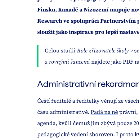
Finsku, Kanadě a Nizozemí mapuje nov
Research ve spolupráci Partnerstvím p
sloužit jako inspirace pro lepší nasta
Celou studii
Role zřizovatele školy v 
a rovnými šancemi
najdete
jako PDF n
Administrativní rekordman
Čeští ředitelé a ředitelky věnují ze vš
času administrativě.
Padá na ně
právní,
agenda, kvůli čemuž jim zbývá pouze 20 
pedagogické vedení sboroven. I proto kv