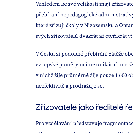
Vzhledem ke své velikosti mají zřizovat
přebírání nepedagogické administrativy. 
které zřizují školy v Nizozemsku a Ontar
svých zřizovatelů dvakrát až čtyřikrát v
V Česku si podobné přebírání zátěže ob
evropské poměry máme unikátní množstv
v nichž žije průměrně žije pouze 1 600
neefektivitě a
prodražuje se
.
Zřizovatelé jako ředitelé ře
Pro vzdělávání představuje fragmentace