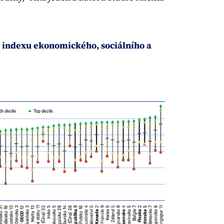
ů indexu ekonomického, sociálního a