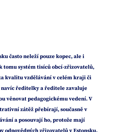
ku často neleží pouze kopec, ale i
k tomu systém tisíců obcí-zřizovatelů,
 kvalitu vzdělávání v celém kraji či
avíc ředitelky a ředitele zavaluje
hou věnovat pedagogickému vedení. V
rativní zátěž přebírají, současně v
ávání a posouvají ho, protože mají
hy odpovědných zřizovatelů v Estonsku,