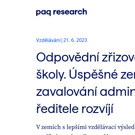
Vzdělávání
|
21. 6. 2023
Odpovědní zřizova
školy. Úspěšné z
zavalování admin
ředitele rozvíjí
V zemích s lepšími vzdělávací výsle