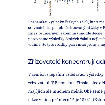
Poznámka: Výsledky českých žáků, kteří mají 
srovnatelné s podobně situovanými žáky v E
žáci s průměrným zázemím (middle decile) j
porovnáme výsledky českých žáků s nejlepší
Zřizovatelé koncentrují ad
V zemích s lepšími vzdělávací výsledky
zřizovatelů. V Estonsku a Finsku sice děl
mají jich ale mnohem méně. Obě země po
takže v nich průměrně žije 18krát (Estons