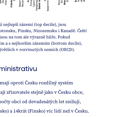
nejlepší zázemí (top decile), jsou 
stonsku, Finsku, Nizozemsku i Kanadě. Čeští 
sou na tom ale výrazně hůře. Pokud 
m a s nejhorším zázemím (bottom decile), 
ministrativu
 mají oproti Česku rozdílný systém
ají zřizovatele stejně jako v Česku obce,
čty obcí od devadesátých let snižují,
ko) a 14krát (Finsko) víc lidí než v Česku.