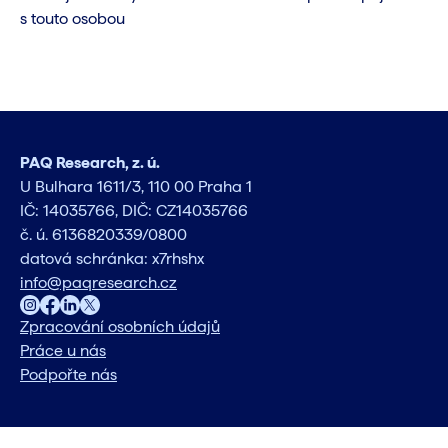
s touto osobou
PAQ Research, z. ú.
U Bulhara 1611/3, 110 00 Praha 1
IČ: 14035766, DIČ: CZ14035766
č. ú. 6136820339/0800
datová schránka: x7rhshx
info@paqresearch.cz
Zpracování osobních údajů
Práce u nás
Podpořte nás