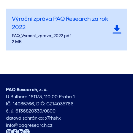
Výroční zpráva PAQ Research za rok
2022
PAQ_Vyrocni_zprava_2022.pdf
2 MB
PAQ Research, z. ú.
U Bulhara 1611/3, 110 00 Praha 1
IČ: 14035766, DIČ: CZ14035766
č. ú. 6136820339/0800
datová schránka: x7rhshx
info@paqresearch.cz