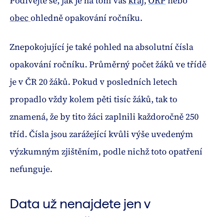
Podívejte se, jak je na tom váš
kraj
,
ORP
nebo
obec
ohledně opakování ročníku.
Znepokojující je také pohled na absolutní čísla
opakování ročníku. Průměrný počet žáků ve třídě
je v ČR 20 žáků. Pokud v posledních letech
propadlo vždy kolem pěti tisíc žáků, tak to
znamená, že by tito žáci zaplnili každoročně 250
tříd. Čísla jsou zarážející kvůli výše uvedeným
výzkumným zjištěním, podle nichž toto opatření
nefunguje.
Data už nenajdete jen v