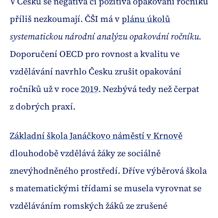
V Česku se negativa či pozitiva opakování ročníku
příliš nezkoumají. ČŠI má v
plánu úkolů
systematickou národní analýzu opakování ročníku.
Doporučení OECD pro rovnost a kvalitu ve
vzdělávání navrhlo Česku zrušit opakování
ročníků už v roce
2019
. Nezbývá tedy než čerpat
z dobrých praxí.
Základní škola Janáčkovo náměstí v Krnově
dlouhodobě vzdělává žáky ze sociálně
znevýhodněného prostředí. Dříve výběrová škola
s matematickými třídami se musela vyrovnat se
vzděláváním romských žáků ze zrušené