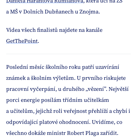
Daniela Harantová Rumianová
, která učí na ZŠ
a MŠ v Dolních Dubňanech u Znojma.
Videa všech finalistů najdete na kanále
GetThePoint
.
Poslední měsíc školního roku patří uzavírání
známek a školním výletům. U prvního riskujete
pracovní vyčerpání, u druhého „vězení”. Největší
porci energie posílám třídním učitelkám
a učitelům, jejichž roli veřejnost přehlíží a chybí i
odpovídající platové ohodnocení. Uvidíme, co
všechno dokáže ministr Robert Plaga zařídit.