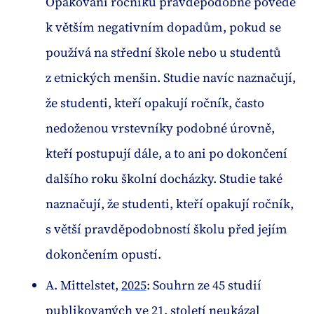
Opakování ročníku pravděpodobně povede
k větším negativním dopadům, pokud se
používá na střední škole nebo u studentů
z etnických menšin. Studie navíc naznačují,
že studenti, kteří opakují ročník, často
nedoženou vrstevníky podobné úrovně,
kteří postupují dále, a to ani po dokončení
dalšího roku školní docházky. Studie také
naznačují, že studenti, kteří opakují ročník,
s větší pravděpodobností školu před jejím
dokončením opustí.
A. Mittelstet,
2025
: Souhrn ze 45 studií
publikovaných ve 21. století neukázal