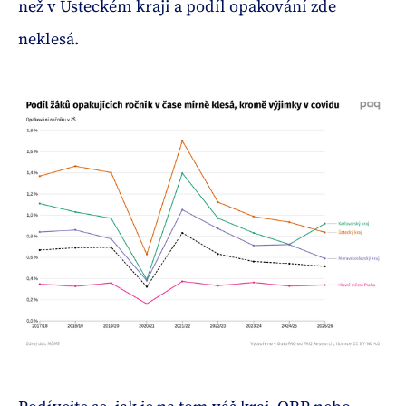
než v Ústeckém kraji a podíl opakování zde
neklesá.