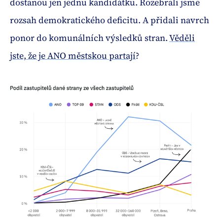
dostanou jen jednu kandidátku. Rozebrali jsme
rozsah demokratického deficitu. A přidali navrch
ponor do komunálních výsledků stran.
Věděli
jste, že je ANO městskou partají
?