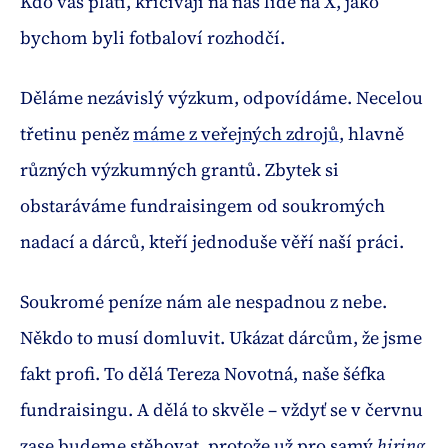
Kdo vás platí, křičívají na nás lidé na X, jako
bychom byli fotbaloví rozhodčí.
Děláme nezávislý výzkum, odpovídáme. Necelou
třetinu peněz
máme z veřejných zdrojů
, hlavně
různých výzkumných grantů. Zbytek si
obstaráváme fundraisingem od soukromých
nadací a dárců, kteří jednoduše věří naší práci.
Soukromé peníze nám ale nespadnou z nebe.
Někdo to musí domluvit. Ukázat dárcům, že jsme
fakt profi. To dělá Tereza Novotná, naše šéfka
fundraisingu. A dělá to skvěle – vždyť se v červnu
zase budeme stěhovat, protože už pro samý
hiring