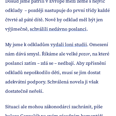
Dosud jsme patřili v Evropě mezi země s nejvíc
odklady – později nastupuje do první třídy každé
čtvrté až páté dítě. Nově by odklad měl být jen
výjimečně,
schválili nedávno poslanci
.
My jsme k odkladům
vydali loni studii
. Omezení
nám dává smysl. Říkáme ale velké
pozor
, na které
poslanci zatím – zdá se – nedbají. Aby zpřísnění
odkladů nepoškodilo děti, musí se jim dostat
adekvátní podpory. Schválená novela ji však
dostatečně neřeší.
Situaci ale mohou zákonodárci zachránit, píše
kolega Gargulák ve svém zásadním
komentáři