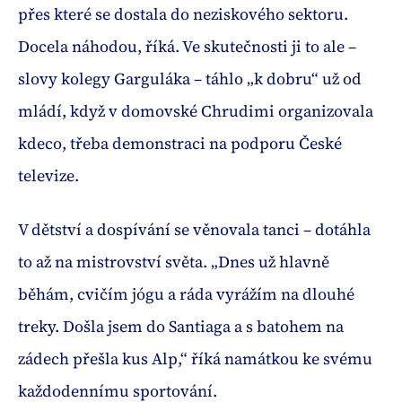
přes které se dostala do neziskového sektoru.
Docela náhodou, říká. Ve skutečnosti ji to ale –
slovy kolegy Garguláka – táhlo „k dobru“ už od
mládí, když v domovské Chrudimi organizovala
kdeco, třeba demonstraci na podporu České
televize.
V dětství a dospívání se věnovala tanci – dotáhla
to až na mistrovství světa. „Dnes už hlavně
běhám, cvičím jógu a ráda vyrážím na dlouhé
treky. Došla jsem do Santiaga a s batohem na
zádech přešla kus Alp,“ říká namátkou ke svému
každodennímu sportování.