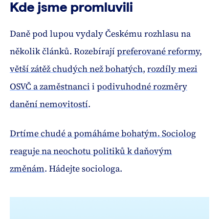
Kde jsme promluvili
Daně pod lupou vydaly Českému rozhlasu na
několik článků. Rozebírají
preferované reformy
,
větší zátěž chudých než bohatých
,
rozdíly mezi
OSVČ a zaměstnanci
i
podivuhodné rozměry
danění nemovitostí
.
Drtíme chudé a pomáháme bohatým. Sociolog
reaguje na neochotu politiků k daňovým
změnám
. Hádejte sociologa.