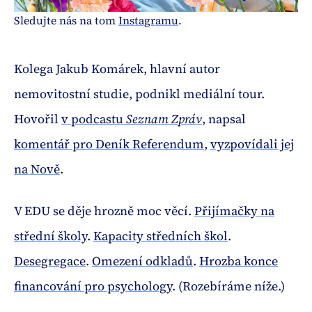
Sledujte nás na tom 
Instagramu
.
Kolega Jakub Komárek, hlavní autor
nemovitostní studie, podnikl mediální tour.
Hovořil
v podcastu
Seznam Zpráv
, napsal
komentář pro Deník Referendum
,
vyzpovídali jej
na Nově
.
V EDU se děje hrozně moc věcí.
Přijímačky na
střední školy
.
Kapacity středních škol
.
Desegregace
.
Omezení odkladů
.
Hrozba konce
financování pro psychology
. (Rozebíráme níže.)