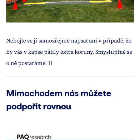
Nebojte se jí samozřejmě napsat ani v případě, že
by vás v kapse pálily extra koruny. Smysluplně se
o ně postaráme🙂‍↕️
Mimochodem nás můžete
podpořit rovnou