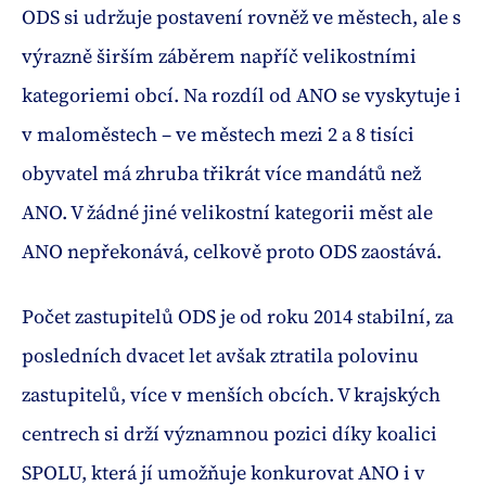
ODS si udržuje postavení rovněž ve městech, ale s
výrazně širším záběrem napříč velikostními
kategoriemi obcí. Na rozdíl od ANO se vyskytuje i
v maloměstech – ve městech mezi 2 a 8 tisíci
obyvatel má zhruba třikrát více mandátů než
ANO. V žádné jiné velikostní kategorii měst ale
ANO nepřekonává, celkově proto ODS zaostává.
Počet zastupitelů ODS je od roku 2014 stabilní, za
posledních dvacet let avšak ztratila polovinu
zastupitelů, více v menších obcích. V krajských
centrech si drží významnou pozici díky koalici
SPOLU, která jí umožňuje konkurovat ANO i v