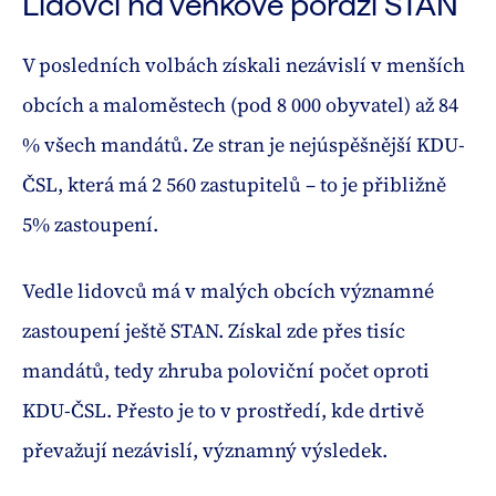
Lidovci na venkově poráží STAN
V posledních volbách získali nezávislí v menších
obcích a maloměstech (pod 8 000 obyvatel) až 84
% všech mandátů. Ze stran je nejúspěšnější KDU-
ČSL, která má 2 560 zastupitelů – to je přibližně
5% zastoupení.
Vedle lidovců má v malých obcích významné
zastoupení ještě STAN. Získal zde přes tisíc
mandátů, tedy zhruba poloviční počet oproti
KDU-ČSL. Přesto je to v prostředí, kde drtivě
převažují nezávislí, významný výsledek.