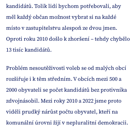
kandidátů. Tolik lidí bychom potřebovali, aby
měl každý občan možnost vybrat si na každé
místo v zastupitelstvu alespoň ze dvou jmen.
Oproti roku 2010 došlo k zhoršení – tehdy chybělo
13 tisíc kandidátů.
Problém nesoutěživosti voleb se od malých obcí
rozšiřuje i k těm středním. V obcích mezi 500 a
2000 obyvateli se počet kandidátů bez protivníka
zdvojnásobil. Mezi roky 2010 a 2022 jsme proto
viděli prudký nárůst počtu obyvatel, kteří na
komunální úrovni žijí v nepluralitní demokracii.