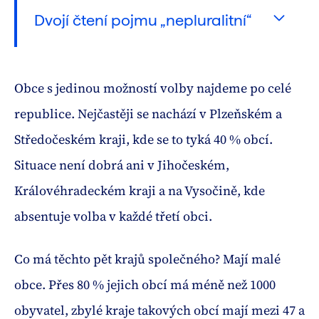
Dvojí čtení pojmu „nepluralitní“ 
Zákon č. 491/2001 Sb.
Obce s jedinou možností volby najdeme po celé
Čl. 102 
republice. Nejčastěji se nachází v Plzeňském a
ústavního zákona č. 1/1993 Sb.
Středočeském kraji, kde se to tyká 40 % obcí.
Situace není dobrá ani v Jihočeském,
Královéhradeckém kraji a na Vysočině, kde
absentuje volba v každé třetí obci.
Co má těchto pět krajů společného? Mají malé
obce. Přes 80 % jejich obcí má méně než 1000
obyvatel, zbylé kraje takových obcí mají mezi 47 a