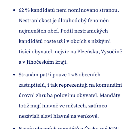
62 % kandidátů není nominováno stranou.
Nestranickost je dlouhodobý fenomén
nejmenších obcí. Podíl nestranických
kandidátů roste už i v obcích s nízkými
tisíci obyvatel, nejvíc na Plzeňsku, Vysočině
a v Jihočeském kraji.
Stranám patří pouze 1 z 5 obecních
zastupitelů, i tak reprezentují na komunální
úrovni zhruba polovinu obyvatel. Mandáty
totiž mají hlavně ve městech, zatímco
nezávislí slaví hlavně na venkově.
Nejvíc obecních mandátů v Česku má KDU-