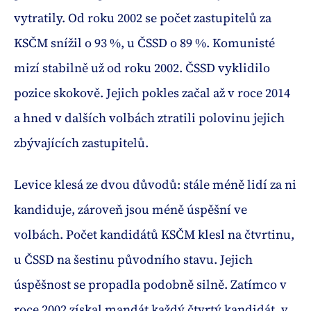
vytratily. Od roku 2002 se počet zastupitelů za
KSČM snížil o 93 %, u ČSSD o 89 %. Komunisté
mizí stabilně už od roku 2002. ČSSD vyklidilo
pozice skokově. Jejich pokles začal až v roce 2014
a hned v dalších volbách ztratili polovinu jejich
zbývajících zastupitelů.
Levice klesá ze dvou důvodů: stále méně lidí za ni
kandiduje, zároveň jsou méně úspěšní ve
volbách. Počet kandidátů KSČM klesl na čtvrtinu,
u ČSSD na šestinu původního stavu. Jejich
úspěšnost se propadla podobně silně. Zatímco v
roce 2002 získal mandát každý čtvrtý kandidát, v