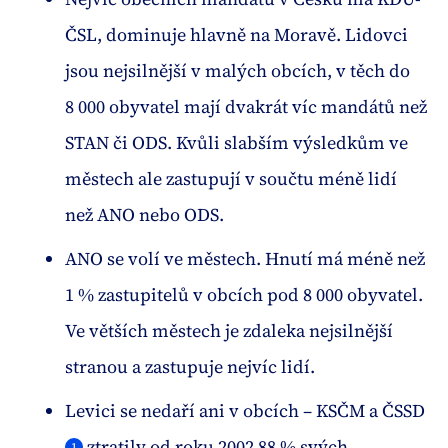
ČSL, dominuje hlavně na Moravě. Lidovci
jsou nejsilnější v malých obcích, v těch do
8 000 obyvatel mají dvakrát víc mandátů než
STAN či ODS. Kvůli slabším výsledkům ve
městech ale zastupují v součtu méně lidí
než ANO nebo ODS.
ANO se volí ve městech. Hnutí má méně než
1 % zastupitelů v obcích pod 8 000 obyvatel.
Ve větších městech je zdaleka nejsilnější
stranou a zastupuje nejvíc lidí.
Levici se nedaří ani v obcích – KSČM a ČSSD
ztratily od roku 2002 88 % svých
1