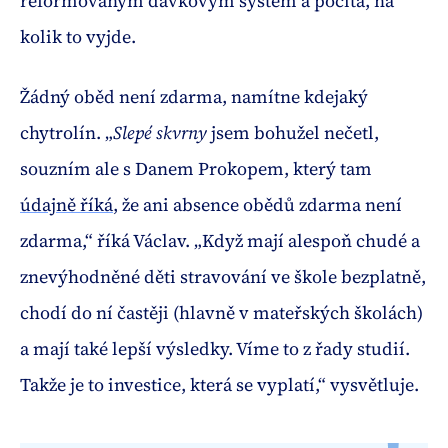
reformovaným dávkovým systém a počítá, na
kolik to vyjde.
Žádný oběd není zdarma, namítne kdejaký
chytrolín. „
Slepé skvrny
jsem bohužel nečetl,
souzním ale s Danem Prokopem, který tam
údajně říká
, že ani absence obědů zdarma není
zdarma,“ říká Václav. „Když mají alespoň chudé a
znevýhodněné děti stravování ve škole bezplatně,
chodí do ní častěji (hlavně v mateřských školách)
a mají také lepší výsledky. Víme to z řady studií.
Takže je to investice, která se vyplatí,“ vysvětluje.