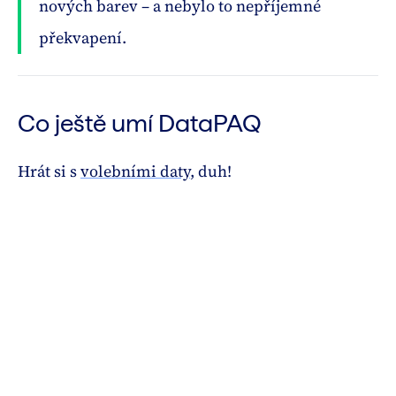
nových barev – a nebylo to nepříjemné
překvapení.
Co ještě umí DataPAQ
Hrát si s
volebními daty
, duh!