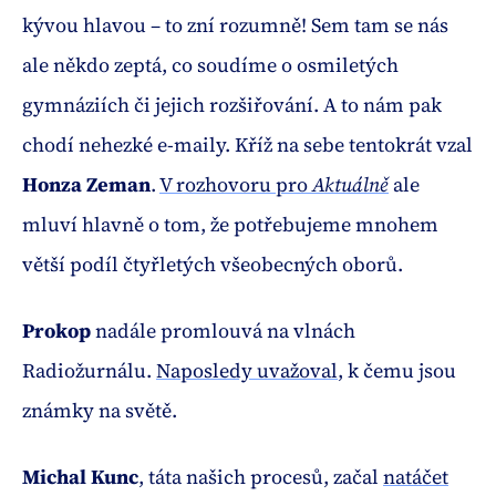
kývou hlavou – to zní rozumně! Sem tam se nás
ale někdo zeptá, co soudíme o osmiletých
gymnáziích či jejich rozšiřování. A to nám pak
chodí nehezké e-maily. Kříž na sebe tentokrát vzal
Honza Zeman
.
V rozhovoru pro
Aktuálně
ale
mluví hlavně o tom, že potřebujeme mnohem
větší podíl čtyřletých všeobecných oborů.
Prokop
nadále promlouvá na vlnách
Radiožurnálu.
Naposledy uvažoval
, k čemu jsou
známky na světě.
Michal Kunc
, táta našich procesů, začal
natáčet