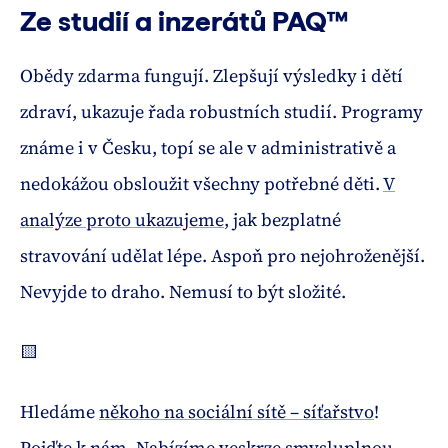
Ze studií a inzerátů PAQ™
Obědy zdarma fungují. Zlepšují výsledky i dětí
zdraví, ukazuje řada robustních studií. Programy
známe i v Česku, topí se ale v administrativě a
nedokážou obsloužit všechny potřebné děti.
V
analýze proto ukazujeme
, jak bezplatné
stravování udělat lépe. Aspoň pro nejohroženější.
Nevyjde to draho. Nemusí to být složité.
🟨
Hledáme
někoho na sociální sítě – síťařstvo
!
Pojďte k nám. Nabízíme veskrze smysluplnou