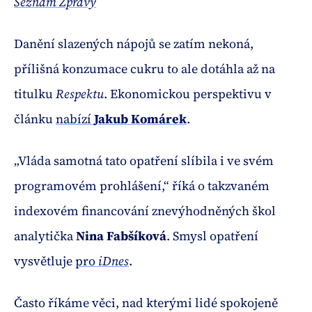
Seznam Zprávy
Danění slazených nápojů se zatím nekoná,
přílišná konzumace cukru to ale dotáhla až na
titulku
Respektu
. Ekonomickou perspektivu v
článku
nabízí
Jakub Komárek
.
„Vláda samotná tato opatření slíbila i ve svém
programovém prohlášení,“ říká o takzvaném
indexovém financování znevýhodněných škol
analytička
Nina Fabšíková
. Smysl opatření
vysvětluje
pro
iDnes
.
Často říkáme věci, nad kterými lidé spokojeně