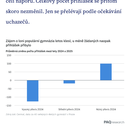
čelí náporu. Celkový počet přihlášek se přitom
skoro nezměnil. Jen se přelévají podle očekávání
uchazečů.