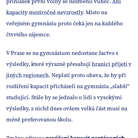
přihlášek první volby se nezměnil vůbec.
Ani
kapacity meziročně nevzrostly
. Místo na
veřejném gymnáziu proto čeká jen na každého
čtvrtého zájemce.
V Praze se na gymnázium nedostane žactvo s
výsledky, které výrazně přesahují
hranici přijetí v
jiných
regionech
. Neplatí proto obava, že by při
rozšíření kapacit přicházeli na gymnázia „slabší“
studující. Stále by se jednalo o lidi s vysokými
výsledky, z nichž dnes ovšem velká část musí na
méně preferovanou školu.
Změnu přinese
navýšení kapacit poptávaných