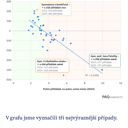
V grafu jsme vyznačili tři nejvýraznější případy.