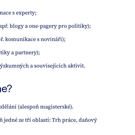
nace s experty;
apř. blogy a one-pagery pro politiky);
ř. komunikace s novináři);
iky a partnery);
zkumných a souvisejících aktivit.
me?
dělání (alespoň magisterské).
ň jedné ze tří oblastí: Trh práce, daňový