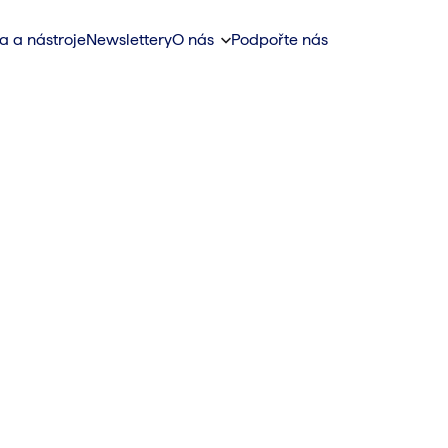
a a nástroje
Newslettery
O nás
Podpořte nás