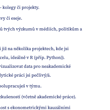
 – kolegy či projekty.
vy či eseje.
pů tvých výzkumů v médiích, politikům a
 již na několika projektech, kde jsi
elu, ideálně v R (příp. Python)).
 vizualizovat data pro neakademické
ytické práci jsi pečlivý/á.
spolupracuješ v týmu.
zkušeností (včetně akademické práce).
nost s ekonometrickými kauzálními