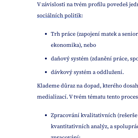
V závislosti na tvém profilu povedeš jedn
sociálních politik
:
Trh práce (zapojení matek a senior
ekonomika), nebo
daňový systém (zdanění práce, spo
dávkový systém a oddlužení.
Klademe důraz na dopad, kterého dosa
medializací. V tvém tématu tento proce
Zpracování kvalitativních (rešerše 
kvantitativních analýz, a spoluprác
zpracování;