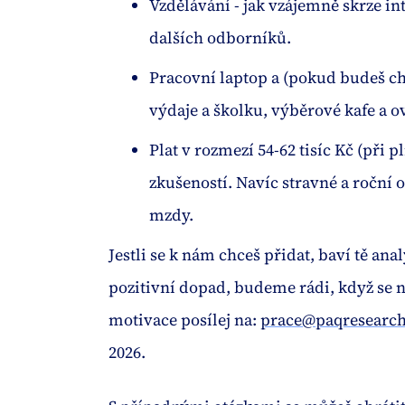
Vzdělávání - jak vzájemně skrze in
dalších odborníků.
Pracovní laptop a (pokud budeš cht
výdaje a školku, výběrové kafe a 
Plat v rozmezí 54-62 tisíc Kč (př
zkušeností. Navíc stravné a roční
mzdy.
Jestli se k nám chceš přidat, baví tě ana
pozitivní dopad, budeme rádi, když se n
motivace posílej na:
prace@paqresearch
2026.