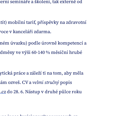
terní semináře a školení, tak externě od
ít) mobilní tarif, příspěvky na zdravotní
ovoce v kanceláři zdarma.
i plném úvazku) podle úrovně kompetencí a
 odměny ve výši 60-140 % měsíční hrubé
lytická práce a záleží ti na tom, aby měla
ám ozveš. ​CV a
velmi stručný
popis
.cz
do 28. 6. Nástup v druhé půlce roku