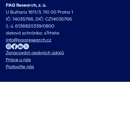
PAQ Research, z. ú.
U Bulhara 1611/3, 110 00 Praha 1
IČ: 14035766, DIČ: CZ14035766
č. ú. 6136820339/0800
datová schránka: x7rhshx
info@paqresearch.cz
Zpracování osobních údajů
Práce u nás
Podpořte nás