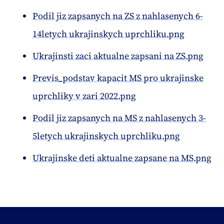
Podil jiz zapsanych na ZS z nahlasenych 6-
14letych ukrajinskych uprchliku.png
Ukrajinsti zaci aktualne zapsani na ZS.png
Previs_podstav kapacit MS pro ukrajinske
uprchliky v zari 2022.png
Podil jiz zapsanych na MS z nahlasenych 3-
5letych ukrajinskych uprchliku.png
Ukrajinske deti aktualne zapsane na MS.png