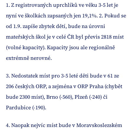
1. Z registrovaných uprchlíků ve věku 3-5 let je
nyní ve školkách zapsaných jen 19,1%. 2. Pokud se
od 1.9. zapíše zbytek dětí, bude na úrovni
mateřských škol je v celé ČR byl převis 2818 míst
(volné kapacity). Kapacity jsou ale regionálně
extrémně nerovné.
3. Nedostatek míst pro 3-5 leté děti bude v 61 ze
206 českých ORP, a zejména v ORP Praha (chybět
bude 2300 míst), Brno (-560), Plzeň (-240) či
Pardubice (-190).
4. Naopak nejvíc míst bude v Moravskoslezském